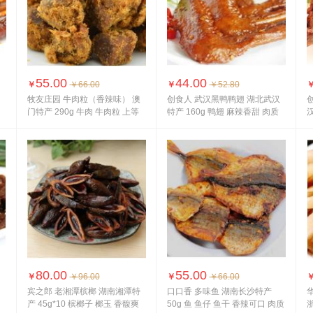
55.00
44.00
￥
￥66.00
￥
￥52.80
阳
牧友庄园 牛肉粒（香辣味） 澳
创食人 武汉黑鸭鸭翅 湖北武汉
门特产 290g 牛肉 牛肉粒 上等
特产 160g 鸭翅 麻辣香甜 肉质
汉
肉质...
鲜嫩
味
80.00
55.00
￥
￥96.00
￥
￥66.00
g
宾之郎 老湘潭槟榔 湖南湘潭特
口口香 多味鱼 湖南长沙特产
产 45g*10 槟榔子 榔玉 香馥爽
50g 鱼 鱼仔 鱼干 香辣可口 肉质