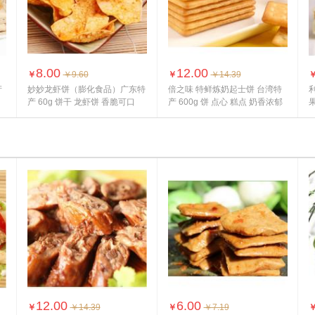
8.00
12.00
￥
￥9.60
￥
￥14.39
产
妙妙龙虾饼（膨化食品）广东特
倍之味 特鲜炼奶起士饼 台湾特
利
产 60g 饼干 龙虾饼 香脆可口
产 600g 饼 点心 糕点 奶香浓郁
口...
12.00
6.00
￥
￥14.39
￥
￥7.19