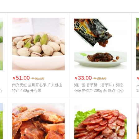
51.00
33.00
￥
￥61.19
￥
￥39.60
南兴天虹 盐焗开心果 广东佛山
湘川园 香芋酥（香芋味）湖南
心
特产 480g 开心果
张家界特产 200g 酥 糕点 点心
酥软松...