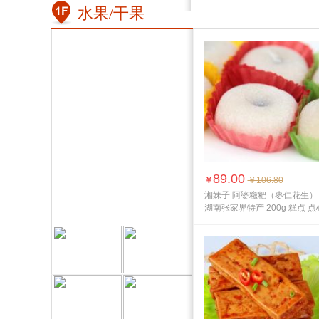
testuser（安庆）34分钟前购买
外焦里嫩
焦里嫩
水果/干果
了圣德玺 酱鸭脖 湖南长沙特产
圣德玺 酱鸭脖 湖南长沙特产
88g 鸭脖 湖南风味 纯正美味 健
88g 鸭脖 湖南风味 纯正美味 健
testuser（安庆）28分钟前购买
康营养 香馥爽口
康营养 香馥爽口
了妙妙龙虾饼（膨化食品）广东
妙妙龙虾饼（膨化食品）广东特
特产 60g 饼干 龙虾饼 香脆可口
产 60g 饼干 龙虾饼 香脆可口
（龙岩）30分钟前购买了77牌
蜜兰诺松塔酥饼 台湾特产 192g
77牌 蜜兰诺松塔酥饼 台湾特产
酥饼 糕点 香脆可口 香味浓郁
192g 酥饼 糕点 香脆可口 香味
小鱼儿（贵阳）28分钟前购买了
浓郁
耶啰耶 兔肉丁 （香辣味） 湖南
耶啰耶 兔肉丁 （香辣味） 湖南
怀化特产 108g 休闲小吃 质地细
怀化特产 108g 休闲小吃 质地细
嫩，味道鲜美，营养丰富
嫩，味道鲜美，营养丰富
89.00
￥
￥106.80
湘妹子 阿婆糍粑（枣仁花生）
湖南张家界特产 200g 糕点 点
味道...