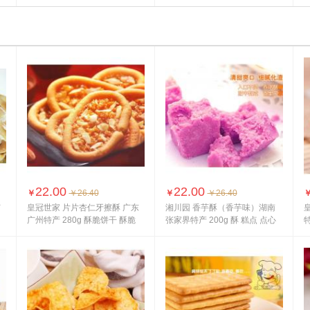
口
鲜...
...
22.00
22.00
￥
￥26.40
￥
￥26.40
广
皇冠世家 片片杏仁牙擦酥 广东
湘川园 香芋酥（香芋味）湖南
皇
广州特产 280g 酥脆饼干 酥脆
张家界特产 200g 酥 糕点 点心
爽口
酥软松...
营