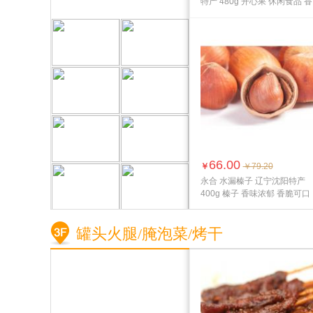
特产 480g 开心果 休闲食品 香
脆可...
66.00
￥
￥79.20
永合 水漏榛子 辽宁沈阳特产
400g 榛子 香味浓郁 香脆可口
罐头火腿/腌泡菜/烤干