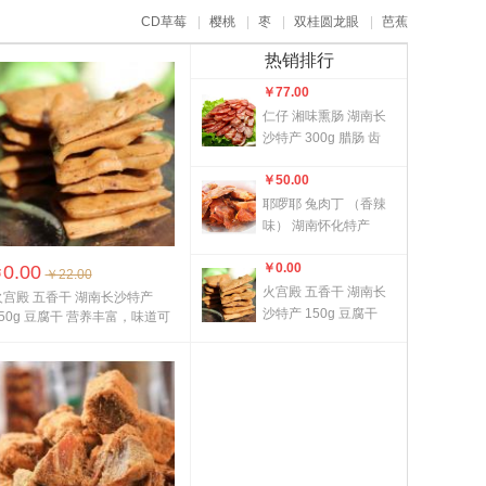
CD草莓
|
樱桃
|
枣
|
双桂圆龙眼
|
芭蕉
热销排行
￥
77.00
仁仔 湘味熏肠 湖南长
沙特产 300g 腊肠 齿
颊留香 沁人心脾
￥
50.00
耶啰耶 兔肉丁 （香辣
味） 湖南怀化特产
108g 休闲小吃 质地细
￥
0.00
0.00
嫩，...
￥
￥22.00
火宫殿 五香干 湖南长
火宫殿 五香干 湖南长沙特产
沙特产 150g 豆腐干
150g 豆腐干 营养丰富，味道可
营养丰富，味道可口
口