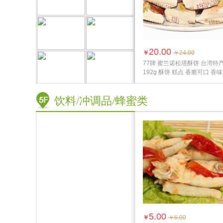
20.00
￥
￥24.00
77牌 蜜兰诺松塔酥饼 台湾特
192g 酥饼 糕点 香脆可口 香味
浓...
饮料/冲调品/蜂蜜类
5.00
￥
￥6.00