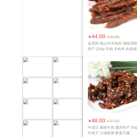
44.00
￥
￥52.80
金琪利 黑山羊羊肉串 湖南浏
特产 104g 羊肉 羊肉串 肉质细
腻 ...
48.00
￥
￥57.59
牛浪汉 麻辣牛肉 重庆特产 60
牛肉干 口味醇厚 醇香不腻