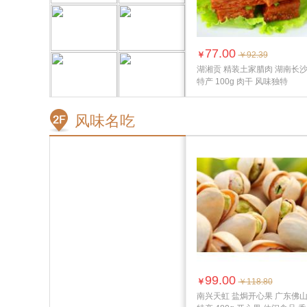
77.00
￥
￥92.39
湖湘贡 精装土家腊肉 湖南长
特产 100g 肉干 风味独特
风味名吃
99.00
￥
￥118.80
南兴天虹 盐焗开心果 广东佛