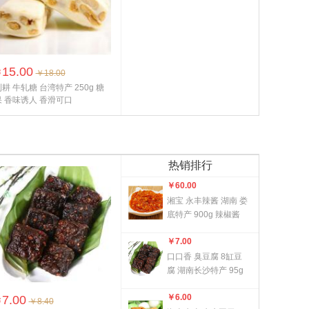
15.00
￥
￥18.00
耕 牛轧糖 台湾特产 250g 糖
果 香味诱人 香滑可口
热销排行
￥
60.00
湘宝 永丰辣酱 湖南 娄
底特产 900g 辣椒酱
香辣爽口 回味无穷
￥
7.00
口口香 臭豆腐 8缸豆
腐 湖南长沙特产 95g
臭干子 柔韧耐嚼 外焦
￥
6.00
7.00
里...
￥
￥8.40