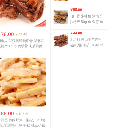
产 笋 笋丝 独立小包 ...
￥
55.00
口口香 多味鱼 湖南长
沙特产 50g 鱼 鱼仔 鱼
干 香辣可口 肉质鲜...
￥
44.00
78.00
￥
￥93.60
金琪利 黑山羊羊肉串
创食人 武汉黑鸭鸭锁骨 湖北武
湖南浏阳特产 104g 羊
特产 160g 鸭锁骨 肉质鲜嫩
肉 羊肉串 肉质细腻 ...
道...
88.00
￥
￥105.60
华源昌 休闲野笋（泡椒） 318g
浙江杭州特产 笋 笋丝 独立小包