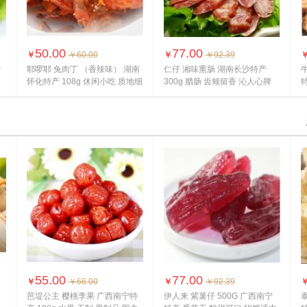
50.00
77.00
￥
￥60.00
￥
￥92.39
沙
耶啰耶 兔肉丁 （香辣味） 湖南
仁仔 湘味熏肠 湖南长沙特产
怀化特产 108g 休闲小吃 质地细
300g 腊肠 齿颊留香 沁人心脾
特
嫩，...
营
55.00
77.00
￥
￥66.00
￥
￥92.39
山
芭堤公主 樱桃李果 广西南宁特
伊人来 紫薯仔 500G 广西南宁