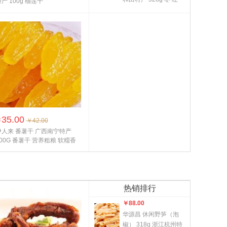
产 100g 榴莲干
枣 天然红枣 不添加
任...
35.00
￥
￥42.00
伊人来 番薯干 广西南宁特产
00G 番薯干 营养粗粮 软糥香
 即...
热销排行
￥
88.00
华源昌 休闲野笋（泡
椒） 318g 浙江杭州特