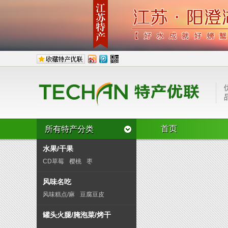
首页
所有特产分类
水果/干果
CD草莓
樱桃
枣
双桂圆龙眼
芭蕉
奇异果
风味名吃
猕猴桃
其它类水果
杏仁
风味糕点/麻
豆腐豆皮
榛子
核桃
瓜子
烧鸡/烤鸭
锅贴/馅饼/盒
罐头火腿/腌泡菜/烤干
腊肉/腊肠/灌
罐头