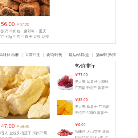
56.00
￥
￥67.20
牛浪汉 牛肉粒（麻辣味）重庆
产 80g 牛肉 牛肉干 香辣 麻辣
养...
风味糕点/麻
|
豆腐豆皮
|
烧鸡/烤鸭
|
锅贴/馅饼/盒
|
腊肉/腊肠/灌
热销排行
￥
77.00
伊人来 紫薯仔 500G
广西南宁特产 番薯干
酸甜可口 软糯适中
￥
35.00
伊人来 番薯干 广西南
宁特产 500G 番薯干
营养粗粮 软糥香甜
￥
0.00
47.00
即...
￥
￥56.40
尚味佳 天山雪枣 新疆
泰香农 金枕头榴莲干 河南郑州
和田特产 528g 枣 红