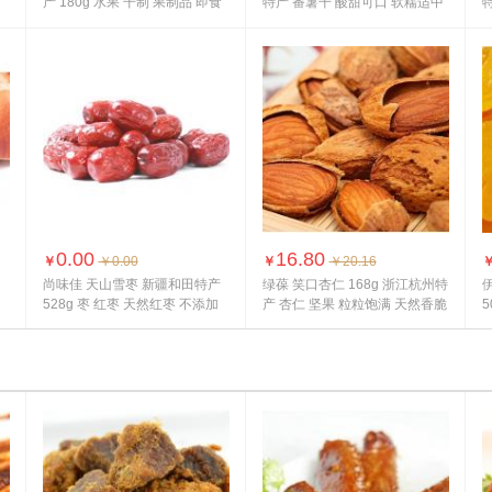
产 180g 水果 干制 果制品 即食
特产 番薯干 酸甜可口 软糯适中
特
品
0.00
16.80
￥
￥0.00
￥
￥20.16
尚味佳 天山雪枣 新疆和田特产
绿葆 笑口杏仁 168g 浙江杭州特
528g 枣 红枣 天然红枣 不添加
产 杏仁 坚果 粒粒饱满 天然香脆
5
任...
甜