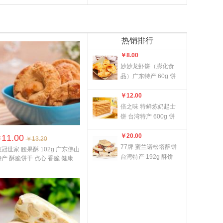
热销排行
￥
8.00
妙妙龙虾饼（膨化食
品）广东特产 60g 饼
干 龙虾饼 香脆可口
￥
12.00
倍之味 特鲜炼奶起士
饼 台湾特产 600g 饼
点心 糕点 奶香浓郁
￥
20.00
11.00
口...
￥
￥13.20
77牌 蜜兰诺松塔酥饼
冠世家 腰果酥 102g 广东佛山
台湾特产 192g 酥饼
特产 酥脆饼干 点心 香脆 健康
糕点 香脆可口 香味
...
浓...