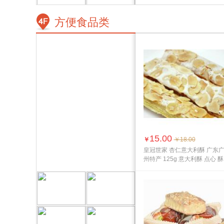
方便食品类
15.00
￥
￥18.00
皇冠世家 杏仁意大利酥 广东
州特产 125g 意大利酥 点心 酥
脆 爽...