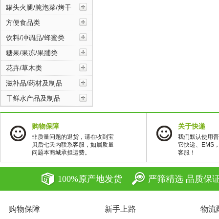
饮料/冲调品/蜂蜜类
罐头火腿/腌泡菜/烤干
方便食品类
糖果/果冻/果脯类
饮料/冲调品/蜂蜜类
糖果/果冻/果脯类
花卉/草木类
花卉/草木类
滋补品/药材及制品
滋补品/药材及制品
干鲜水产品及制品
购物保障
关于快递
干鲜水产品及制品
非质量问题的退货，请在收到宝
我们默认使用普
贝后七天内联系客服，如属质量
它快递、EMS
问题本商城承担运费。
客服！
100%原产地发货
严筛精选 品质保
购物保障
新手上路
物流