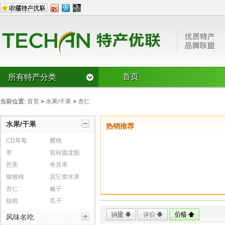
首页
所有特产分类
水果/干果
当前位置:
首页
>
水果/干果
>
杏仁
CD草莓
樱桃
枣
双桂圆龙眼
芭蕉
奇异果
水果/干果
热销推荐
风味名吃
猕猴桃
其它类水果
杏仁
CD草莓
樱桃
风味糕点/麻
豆腐豆皮
榛子
核桃
瓜子
枣
双桂圆龙眼
烧鸡/烤鸭
锅贴/馅饼/盒
罐头火腿/腌泡菜/烤干
芭蕉
奇异果
腊肉/腊肠/灌
罐头
猕猴桃
其它类水果
其它风味名
鱼宴
切糕
杏仁
榛子
湖南风味
广西风味
方便食品类
核桃
瓜子
湖北风味
风味名吃