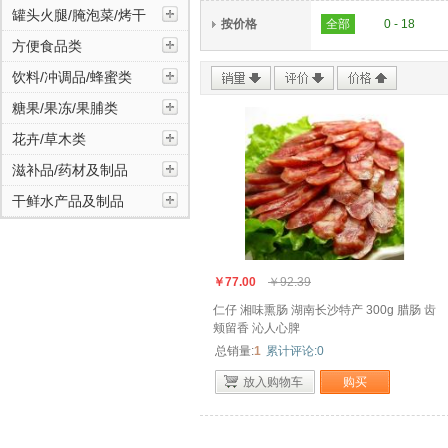
饮料/冲调品/蜂蜜类
罐头火腿/腌泡菜/烤干
按价格
全部
0 - 18
方便食品类
糖果/果冻/果脯类
饮料/冲调品/蜂蜜类
糖果/果冻/果脯类
花卉/草木类
花卉/草木类
滋补品/药材及制品
滋补品/药材及制品
干鲜水产品及制品
干鲜水产品及制品
￥77.00
￥92.39
仁仔 湘味熏肠 湖南长沙特产 300g 腊肠 齿
颊留香 沁人心脾
总销量:
1
累计评论:0
放入购物车
购买