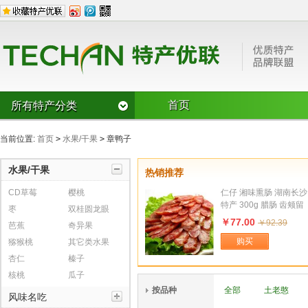
首页
所有特产分类
水果/干果
当前位置:
首页
>
水果/干果
>
章鸭子
CD草莓
樱桃
枣
双桂圆龙眼
芭蕉
奇异果
水果/干果
热销推荐
风味名吃
猕猴桃
其它类水果
杏仁
CD草莓
樱桃
仁仔 湘味熏肠 湖南长沙
风味糕点/麻
豆腐豆皮
榛子
核桃
瓜子
特产 300g 腊肠 齿颊留
枣
双桂圆龙眼
烧鸡/烤鸭
锅贴/馅饼/盒
香 沁人心脾
罐头火腿/腌泡菜/烤干
￥77.00
￥92.39
芭蕉
奇异果
腊肉/腊肠/灌
罐头
购买
猕猴桃
其它类水果
其它风味名
鱼宴
切糕
杏仁
榛子
湖南风味
广西风味
方便食品类
核桃
瓜子
湖北风味
按品种
全部
土老憨
风味名吃