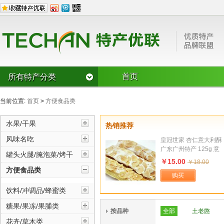
首页
所有特产分类
水果/干果
当前位置:
首页
>
方便食品类
CD草莓
樱桃
枣
双桂圆龙眼
芭蕉
奇异果
水果/干果
热销推荐
风味名吃
猕猴桃
其它类水果
杏仁
风味名吃
皇冠世家 杏仁意大利酥
风味糕点/麻
豆腐豆皮
榛子
核桃
瓜子
广东广州特产 125g 意
烧鸡/烤鸭
锅贴/馅饼/盒
罐头火腿/腌泡菜/烤干
大利酥 点心 酥脆 爽...
罐头火腿/腌泡菜/烤干
￥15.00
￥18.00
腊肉/腊肠/灌
罐头
方便食品类
购买
其它风味名
鱼宴
切糕
饮料/冲调品/蜂蜜类
湖南风味
广西风味
方便食品类
湖北风味
糖果/果冻/果脯类
按品种
全部
土老憨
花卉/草木类