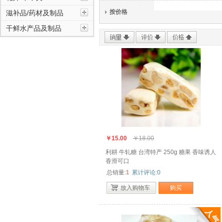
饮料/冲调品/蜂蜜类
按价格
滋补品/药材及制品
干鲜水产品及制品
糖果/果冻/果脯类
花卉/草木类
滋补品/药材及制品
干鲜水产品及制品
￥15.00
￥18.00
利耕 牛轧糖 台湾特产 250g 糖果 香味诱人
香滑可口
总销量:
1
累计评论:0
放入购物车
购买