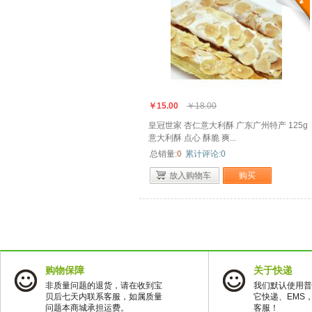
￥15.00
￥18.00
皇冠世家 杏仁意大利酥 广东广州特产 125g
意大利酥 点心 酥脆 爽...
总销量:
0
累计评论:0
放入购物车
购买
购物保障
关于快递
非质量问题的退货，请在收到宝
我们默认使用普
贝后七天内联系客服，如属质量
它快递、EMS
问题本商城承担运费。
客服！