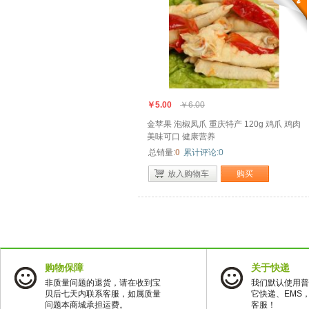
￥5.00
￥6.00
金苹果 泡椒凤爪 重庆特产 120g 鸡爪 鸡肉
美味可口 健康营养
总销量:
0
累计评论:0
放入购物车
购买
购物保障
关于快递
非质量问题的退货，请在收到宝
我们默认使用普
贝后七天内联系客服，如属质量
它快递、EMS
问题本商城承担运费。
客服！