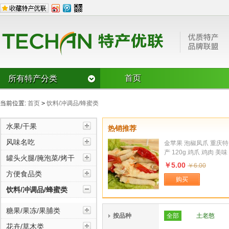
首页
所有特产分类
水果/干果
当前位置:
首页
>
饮料/冲调品/蜂蜜类
CD草莓
樱桃
枣
双桂圆龙眼
芭蕉
奇异果
水果/干果
热销推荐
风味名吃
猕猴桃
其它类水果
杏仁
风味名吃
金苹果 泡椒凤爪 重庆特
风味糕点/麻
豆腐豆皮
榛子
核桃
瓜子
产 120g 鸡爪 鸡肉 美味
烧鸡/烤鸭
锅贴/馅饼/盒
罐头火腿/腌泡菜/烤干
可口 健康营养
罐头火腿/腌泡菜/烤干
￥5.00
￥6.00
腊肉/腊肠/灌
罐头
方便食品类
购买
其它风味名
鱼宴
切糕
饮料/冲调品/蜂蜜类
湖南风味
广西风味
方便食品类
湖北风味
糖果/果冻/果脯类
按品种
全部
土老憨
花卉/草木类