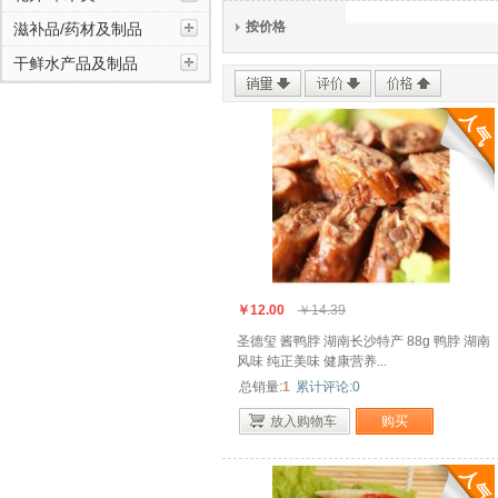
饮料/冲调品/蜂蜜类
按价格
滋补品/药材及制品
干鲜水产品及制品
糖果/果冻/果脯类
花卉/草木类
滋补品/药材及制品
干鲜水产品及制品
￥12.00
￥14.39
圣德玺 酱鸭脖 湖南长沙特产 88g 鸭脖 湖南
风味 纯正美味 健康营养...
总销量:
1
累计评论:0
放入购物车
购买