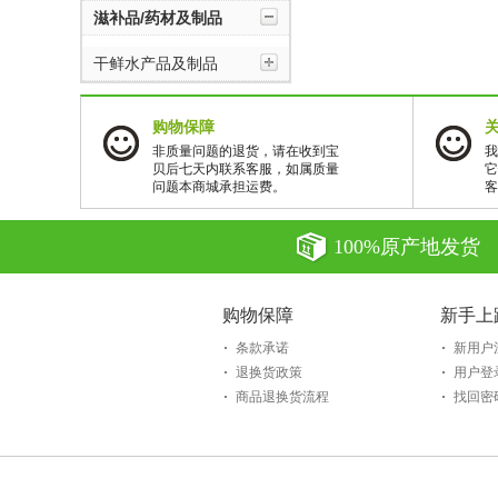
饮料/冲调品/蜂蜜类
滋补品/药材及制品
干鲜水产品及制品
糖果/果冻/果脯类
购物保障
花卉/草木类
非质量问题的退货，请在收到宝
我
贝后七天内联系客服，如属质量
它
问题本商城承担运费。
客
滋补品/药材及制品
100%原产地发货
干鲜水产品及制品
购物保障
新手上
条款承诺
新用户
退换货政策
用户登
商品退换货流程
找回密