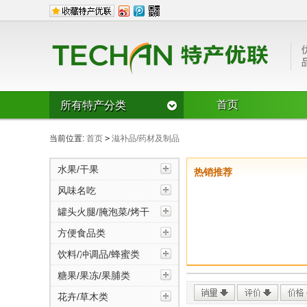
首页
所有特产分类
水果/干果
当前位置:
首页
>
滋补品/药材及制品
CD草莓
樱桃
枣
双桂圆龙眼
芭蕉
奇异果
水果/干果
热销推荐
风味名吃
猕猴桃
其它类水果
杏仁
风味名吃
风味糕点/麻
豆腐豆皮
榛子
核桃
瓜子
烧鸡/烤鸭
锅贴/馅饼/盒
罐头火腿/腌泡菜/烤干
罐头火腿/腌泡菜/烤干
腊肉/腊肠/灌
罐头
方便食品类
其它风味名
鱼宴
切糕
饮料/冲调品/蜂蜜类
湖南风味
广西风味
方便食品类
糖果/果冻/果脯类
湖北风味
花卉/草木类