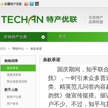
首页
所有特产分类
水果/干果
首页
>
帮助中心
>
条款承诺
CD草莓
樱桃
枣
双桂圆龙眼
芭蕉
奇异果
条款承诺
购物保障
风味名吃
猕猴桃
其它类水果
杏仁
国庆期间，知乎联合
风味糕点/麻
条款承诺
豆腐豆皮
榛子
核桃
瓜子
烧鸡/烤鸭
锅贴/馅饼/盒
退换货政策
扰》，一时引来众多普
罐头火腿/腌泡菜/烤干
腊肉/腊肠/灌
罐头
商品退换货流程
类、精英范儿问答内容
其它风味名
鱼宴
切糕
新手上路
湖南风味
广西风味
方便食品类
勿扰》做宣传挺搭。据
新用户注册
湖北风味
户不少。不过，知乎与其
用户登录