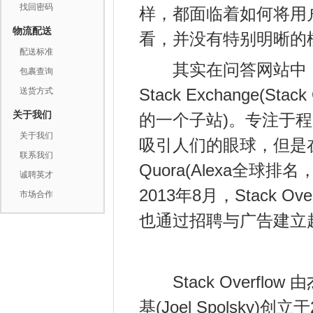
饮料/冲调品/蜂蜜类
找回密码
样，都面临着如何将用
物流配送
看，并没有特别明晰的
糖果/果冻/果脯类
配送标准
其实在问答网站中，活得最
包裹查询
Stack Exchange(St
送货方式
花卉/草木类
关于我们
的一个子站)。专注于程序员
关于我们
滋补品/药材及制品
吸引人们的眼球，但是
联系我们
Quora(Alexa全球排名，S
诚聘英才
干鲜水产品及制品
2013年8月，Stack 
市场合作
也通过招聘与广告建立
Stack Overflow 
基(Joel Spolsk