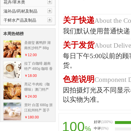
花卉/草木类
滋补品/药材及制品
关于快递
About the Co
干鲜水产品及制品
我们默认使用普通快递
本周热销榜
关于发货
圣德玺 酱鸭脖 湖
About Deliv
南长沙特产 88g
鸭脖 湖南风味 纯
每日下午
5:00
以前的顾
￥12.00
正美味 健康营养...
货。
拉丁 白咖啡 越南
特产 480g 咖啡 香
醇诱人 口感顺滑
￥18.00
色差说明
Component D
亮记 牛肉粒（咖
因拍摄灯光及不同显示
喱味）澳门特产
290g 牛肉 牛肉粒
￥24.00
以实物为准。
香味浓郁 肉质细...
里叶 白莲 680g 浙
江杭州特产 莲子
口感粉面 营养丰
￥180.00
富 养心安神
100
好评
(100%)
%
中评
(0%)