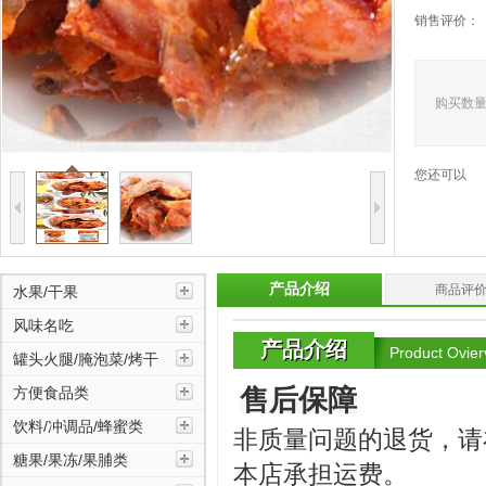
饮料/冲调品/蜂蜜类
销售评价：
糖果/果冻/果脯类
购买数
花卉/草木类
您还可以
滋补品/药材及制品
干鲜水产品及制品
产品介绍
商品评
水果/干果
风味名吃
产品介绍
Product Ovier
罐头火腿/腌泡菜/烤干
方便食品类
售后保障
饮料/冲调品/蜂蜜类
非质量问题的退货，请
糖果/果冻/果脯类
本店承担运费。