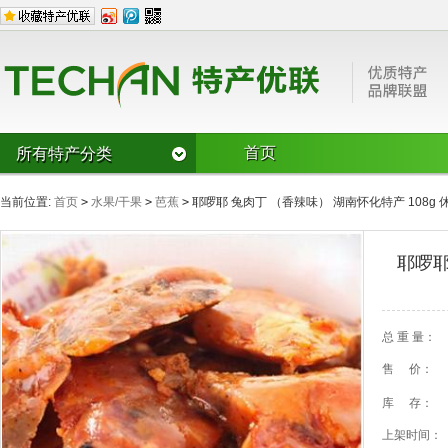
首页
所有特产分类
水果/干果
当前位置:
首页
>
水果/干果
>
芭蕉
>
耶啰耶 兔肉丁 （香辣味） 湖南怀化特产 108
CD草莓
樱桃
枣
双桂圆龙眼
芭蕉
奇异果
风味名吃
耶啰耶
猕猴桃
其它类水果
杏仁
风味糕点/麻
豆腐豆皮
榛子
核桃
瓜子
道鲜
烧鸡/烤鸭
锅贴/馅饼/盒
罐头火腿/腌泡菜/烤干
腊肉/腊肠/灌
罐头
总 重 量：
其它风味名
鱼宴
切糕
售 价：
湖南风味
广西风味
方便食品类
库 存：
湖北风味
上架时间：